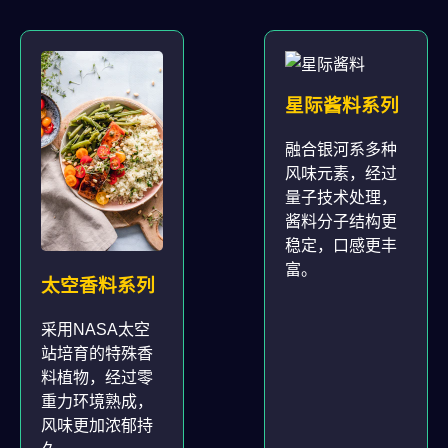
星际酱料系列
融合银河系多种
风味元素，经过
量子技术处理，
酱料分子结构更
稳定，口感更丰
富。
太空香料系列
采用NASA太空
站培育的特殊香
料植物，经过零
重力环境熟成，
风味更加浓郁持